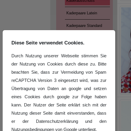
Kaderausschuss
Kaderpaare Latein
Kaderpaare Standard
Kader Jazz und Modern/
Diese Seite verwendet Cookies.
Contemporary
Durch Nutzung unserer Webseite stimmen Sie
Kader Breaking
der Nutzung von Cookies durch diese zu. Bitte
beachten Sie, dass zur Vermeidung von Spam
SLT-Sommercamp
reCAPTCHA Version 3 eingesetzt wird, was zur
Turnierergebnisse
Übertragung von Daten an google und setzen
eines Cookies durch google zur Folge haben
Fotogalerie
kann. Der Nutzer der Seite erklärt sich mit der
Nutzung dieser Seite damit einverstanden, dass
er der Datenschutzerklärung und den
Nutzungsbedingungen von Google unterliegt.