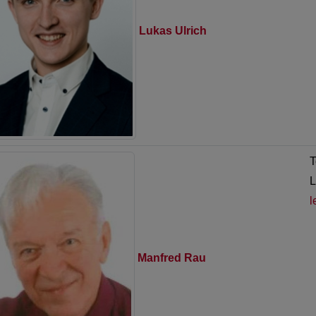
Lukas Ulrich
T
L
l
Manfred Rau