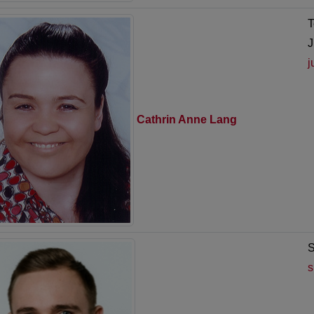
T
J
j
Cathrin Anne Lang
S
s