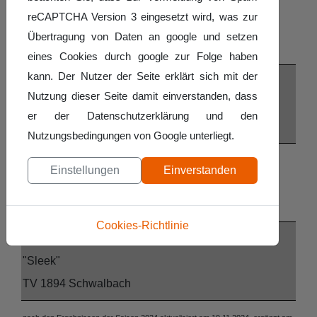
D3
reCAPTCHA Version 3 eingesetzt wird, was zur
“Ease”
Übertragung von Daten an google und setzen
TV Rußhütte
eines Cookies durch google zur Folge haben
kann. Der Nutzer der Seite erklärt sich mit der
D2
Nutzung dieser Seite damit einverstanden, dass
“Boundless”
er der Datenschutzerklärung und den
TV Lebach
Nutzungsbedingungen von Google unterliegt.
D2
Einstellungen
Einverstanden
“l’equipe”
TSC Blau-Gold Saarlouis
Cookies-Richtlinie
D2
"Sleek"
TV 1894 Schwalbach