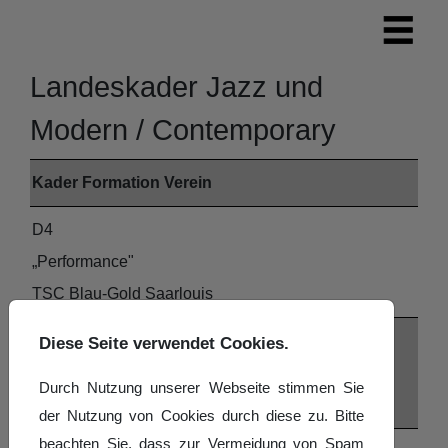
Landeskader Jazz und
Modern / Contemporary
Kader
Formation
Verein
D4
„Performance"
TSC Blau-Gold Saarlouis
D3
Diese Seite verwendet Cookies.
“Subsequent”
Durch Nutzung unserer Webseite stimmen Sie
TV 1894 Schwalbach
der Nutzung von Cookies durch diese zu. Bitte
beachten Sie, dass zur Vermeidung von Spam