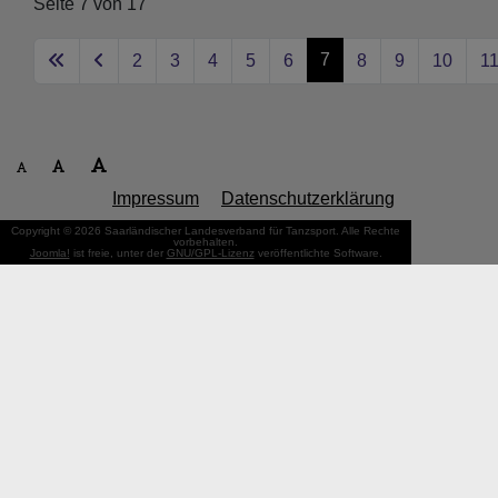
Seite 7 von 17
7
2
3
4
5
6
8
9
10
1
Impressum
Datenschutzerklärung
Copyright © 2026 Saarländischer Landesverband für Tanzsport. Alle Rechte
vorbehalten.
Joomla!
ist freie, unter der
GNU/GPL-Lizenz
veröffentlichte Software.