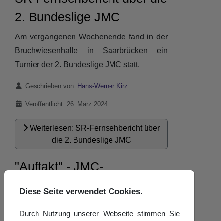
2. Bundeslige JMC
Am vergangenen Wochenende fand in der
Bruchwiesenhalle in Saarbrücken ein
Turnier der 2. Bundeslige JMC statt.
Details
Geschrieben von:
Hans-Werner Kirz
Veröffentlicht: 26. März 2024
Weiterlesen: SR-Fernsehbericht über
die 2. Bundeslige JMC
"Auftakt" - JMC-
Präsentation im Theater
Diese Seite verwendet Cookies.
am Ring
Durch Nutzung unserer Webseite stimmen Sie