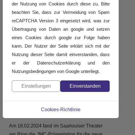
Am 18.02.2024 fand im Saarlouiser Theater
der Nutzung von Cookies durch diese zu. Bitte
am Ring die JMC-Präsentation für die neue
beachten Sie, dass zur Vermeidung von Spam
Turniersaison statt.
reCAPTCHA Version 3 eingesetzt wird, was zur
Übertragung von Daten an google und setzen
Details
Geschrieben von:
Hans-Werner Kirz
eines Cookies durch google zur Folge haben
Veröffentlicht: 20. Februar 2024
kann. Der Nutzer der Seite erklärt sich mit der
Nutzung dieser Seite damit einverstanden, dass
Weiterlesen: "Auftakt" - JMC-
er der Datenschutzerklärung und den
Präsentation im Theater am Ring
Nutzungsbedingungen von Google unterliegt.
Bericht der Sportarena über
Einstellungen
Einverstanden
"Auftakt" - JMC-
Präsentation im Theater
Cookies-Richtlinie
am Ring
Am 18.02.2024 fand im Saarlouiser Theater
am Ring die JMC-Präsentation für die neue