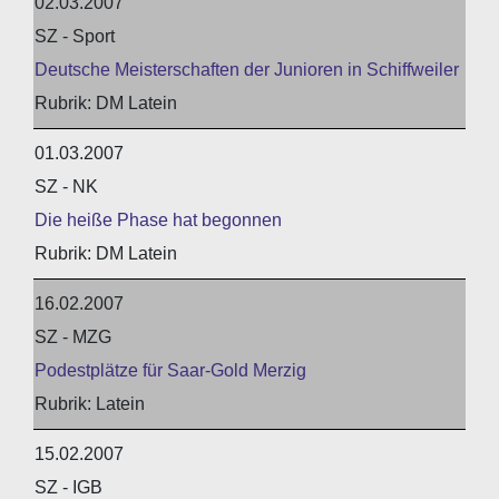
02.03.2007
SZ - Sport
Deutsche Meisterschaften der Junioren in Schiffweiler
DM Latein
01.03.2007
SZ - NK
Die heiße Phase hat begonnen
DM Latein
16.02.2007
SZ - MZG
Podestplätze für Saar-Gold Merzig
Latein
15.02.2007
SZ - IGB