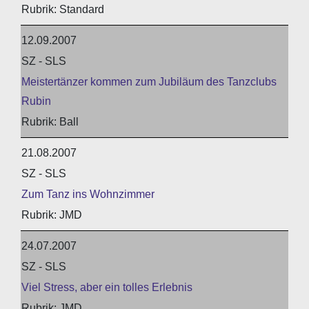
Standard
12.09.2007
SZ - SLS
Meistertänzer kommen zum Jubiläum des Tanzclubs
Rubin
Ball
21.08.2007
SZ - SLS
Zum Tanz ins Wohnzimmer
JMD
24.07.2007
SZ - SLS
Viel Stress, aber ein tolles Erlebnis
JMD