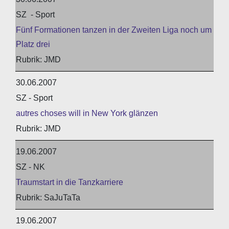
SZ - Sport
Fünf Formationen tanzen in der Zweiten Liga noch um
Platz drei
JMD
30.06.2007
SZ - Sport
autres choses will in New York glänzen
JMD
19.06.2007
SZ - NK
Traumstart in die Tanzkarriere
SaJuTaTa
19.06.2007