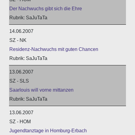
Der Nachwuchs gibt sich die Ehre
SaJuTaTa
14.06.2007
SZ - NK
Residenz-Nachwuchs mit guten Chancen
SaJuTaTa
13.06.2007
SZ - SLS
Saarlouis will vorne mittanzen
SaJuTaTa
13.06.2007
SZ - HOM
Jugendtanztage in Homburg-Erbach