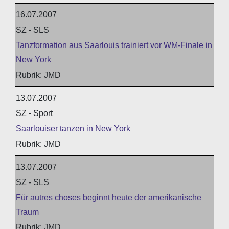
16.07.2007
SZ - SLS
Tanzformation aus Saarlouis trainiert vor WM-Finale in
New York
JMD
13.07.2007
SZ - Sport
Saarlouiser tanzen in New York
JMD
13.07.2007
SZ - SLS
Für autres choses beginnt heute der amerikanische
Traum
JMD