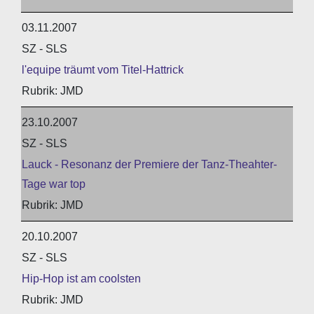
03.11.2007
SZ - SLS
l'equipe träumt vom Titel-Hattrick
JMD
23.10.2007
SZ - SLS
Lauck - Resonanz der Premiere der Tanz-Theahter-
Tage war top
JMD
20.10.2007
SZ - SLS
Hip-Hop ist am coolsten
JMD