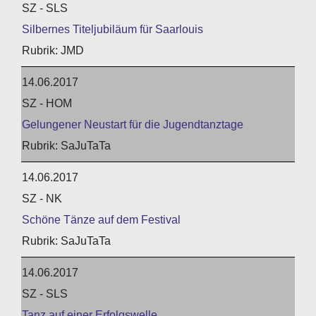
SZ - SLS
Silbernes Titeljubiläum für Saarlouis
JMD
14.06.2017
SZ - HOM
Gelungener Neustart für die Jugendtanztage
SaJuTaTa
14.06.2017
SZ - NK
Schöne Tänze auf dem Festival
SaJuTaTa
14.06.2017
SZ - SLS
Tanz auf einer Erfolgswelle