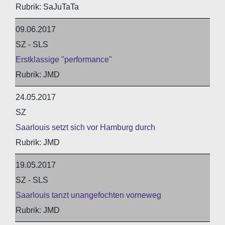
SaJuTaTa
09.06.2017
SZ - SLS
Erstklassige "performance"
JMD
24.05.2017
SZ
Saarlouis setzt sich vor Hamburg durch
JMD
19.05.2017
SZ - SLS
Saarlouis tanzt unangefochten vorneweg
JMD