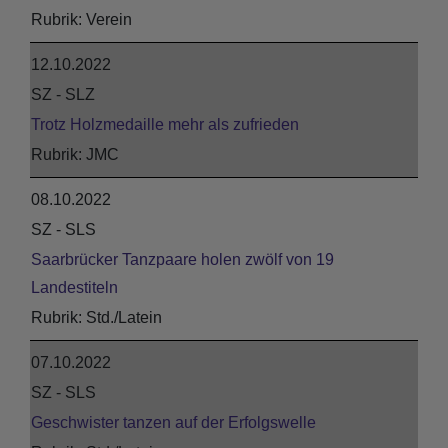
Verein
12.10.2022
SZ - SLZ
Trotz Holzmedaille mehr als zufrieden
JMC
08.10.2022
SZ - SLS
Saarbrücker Tanzpaare holen zwölf von 19
Landestiteln
Std./Latein
07.10.2022
SZ - SLS
Geschwister tanzen auf der Erfolgswelle