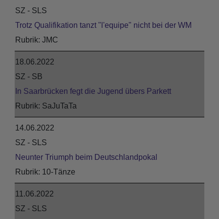
SZ - SLS
Trotz Qualifikation tanzt "l'equipe" nicht bei der WM
JMC
18.06.2022
SZ - SB
In Saarbrücken fegt die Jugend übers Parkett
SaJuTaTa
14.06.2022
SZ - SLS
Neunter Triumph beim Deutschlandpokal
10-Tänze
11.06.2022
SZ - SLS