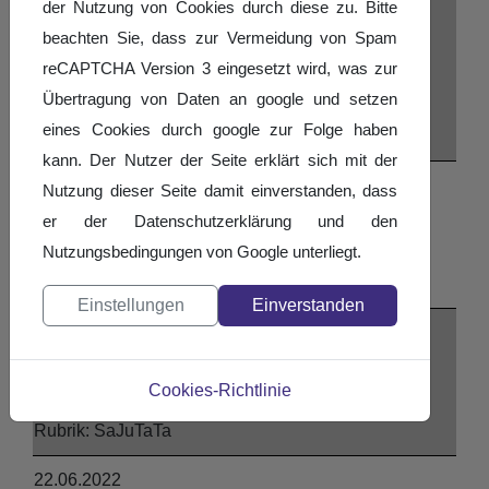
der Nutzung von Cookies durch diese zu. Bitte
24.09.2022
beachten Sie, dass zur Vermeidung von Spam
SZ - SB
reCAPTCHA Version 3 eingesetzt wird, was zur
Schwestern-Duell Höhepunkt der Tanz-
Übertragung von Daten an google und setzen
Saarlandmeisterschaft
eines Cookies durch google zur Folge haben
Std./Latein
kann. Der Nutzer der Seite erklärt sich mit der
24.07.2022
Nutzung dieser Seite damit einverstanden, dass
SaarSport Magazin 4. Ausgabe
er der Datenschutzerklärung und den
Eins sein mit der Musik!
Nutzungsbedingungen von Google unterliegt.
JMC
Einstellungen
Einverstanden
23.06.2022
SZ - SB
Cookies-Richtlinie
Saarbrücker Paare tanzen aufs Siegerpodest
SaJuTaTa
22.06.2022