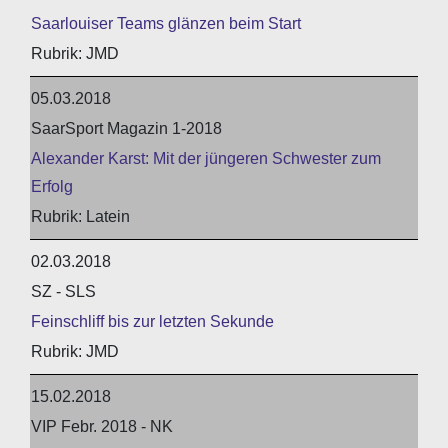
Saarlouiser Teams glänzen beim Start
JMD
05.03.2018
SaarSport Magazin 1-2018
Alexander Karst: Mit der jüngeren Schwester zum
Erfolg
Latein
02.03.2018
SZ - SLS
Feinschliff bis zur letzten Sekunde
JMD
15.02.2018
VIP Febr. 2018 - NK