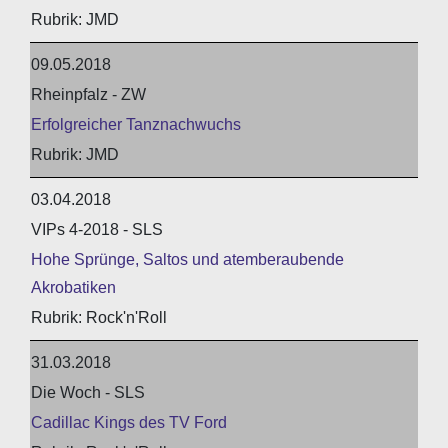
JMD
09.05.2018
Rheinpfalz - ZW
Erfolgreicher Tanznachwuchs
JMD
03.04.2018
VIPs 4-2018 - SLS
Hohe Sprünge, Saltos und atemberaubende
Akrobatiken
Rock'n'Roll
31.03.2018
Die Woch - SLS
Cadillac Kings des TV Ford