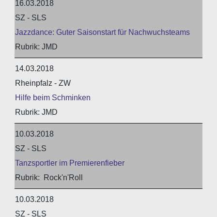
16.03.2018
SZ - SLS
Jazzdance: Guter Saisonstart für Nachwuchsteams
JMD
14.03.2018
Rheinpfalz - ZW
Hilfe beim Schminken
JMD
10.03.2018
SZ - SLS
Tanzsportler im Premierenfieber
Rock'n'Roll
10.03.2018
SZ - SLS