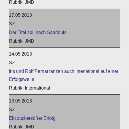
JMD
17.05.2013
SZ
Der Titel soll nach Saarlouis
JMD
14.05.2013
SZ
Iris und Rolf Pernat tanzen auch intenational auf einer
Erfolgswelle
International
13.05.2013
SZ
Ein zuckersüßer Erfolg
JMD