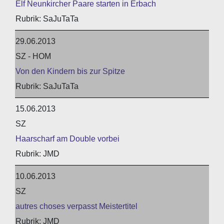
Elf Neunkircher Paare starten in Erbach
SaJuTaTa
29.06.2013
SZ - HOM
Von den Kindern bis zur Spitze
SaJuTaTa
15.06.2013
SZ
Haarscharf am Double vorbei
JMD
10.06.2013
SZ
autres choses verpasst Meistertitel
JMD